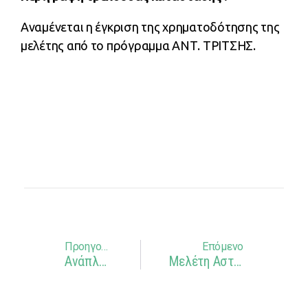
Αναμένεται η έγκριση της χρηματοδότησης της
μελέτης από το πρόγραμμα ΑΝΤ. ΤΡΙΤΣΗΣ.
Προηγούμενο
Επόμενο
Ανάπλαση Κεντρικών Δρόμων Στη Νέα Πεντέλη Και Κεντρικής Περιοχής Μεταξύ Πλατείας, Περικλέους, Καπαδοκίας Και Ελευθ. Βενιζέλου
Μελέτη Αστικής Ανάπλασης Κεντρικών Δρόμων Των Μελισσίων, Κεντρικών Δρόμων Στη Νέα Πεντέλη Και Δρόμων Βόρεια Από Την Κεντρική Πλατεία (Περικλέους, Καποδιστρίου, Ελ. Βενιζέλου), Ανάπλαση Πλατείας Χαραυγής Και Οδών Βασιλέως Γεωργίου Β, Ηγουμ. Μακρυγιάννη Και Ιωαν. Μεταξά Στην ΔΚ Πεντέλης