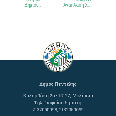
Δημιουργία Νέας Παιδικής Χαράς Στη Οδό Σκρά Και Καλαμβόκη Στα Μελίσσια
Ανάπλαση Χώρου Πρασίνου Στην 28ης Οκτωβρίου Και Σκρά Στα Μελίσσια
Δήμος Πεντέλης
Καλαμβόκη 2α • 15127, Μελίσσια
Τηλ Γραφείου δημότη:
2132050098, 2132050099