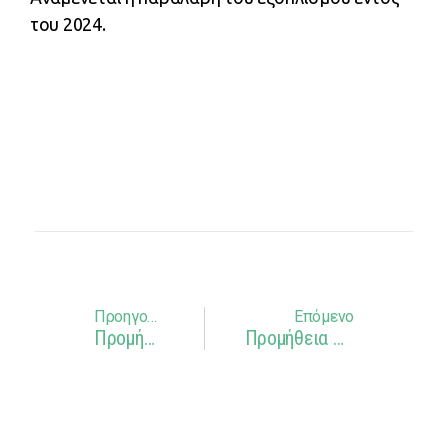
του 2024.
Προηγούμενο
Επόμενο
Προμήθεια 5 Οχημάτων Ηλεκτροκίνησης
Προμήθεια Και Εγκατάσταση Εξοπλισμού Και Συστήματος Ενοικίασης 38 Ηλεκτροκίνητων Ποδηλάτων